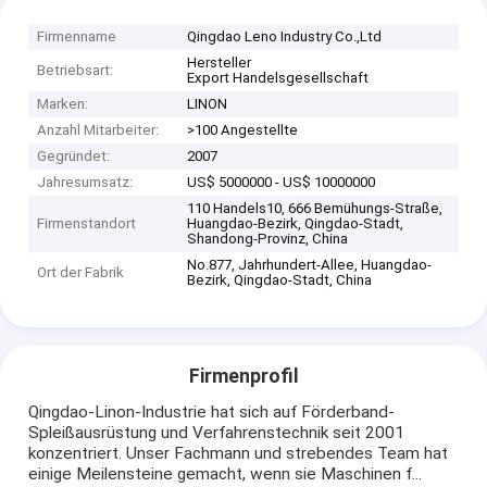
Firmenname
Qingdao Leno Industry Co.,Ltd
Hersteller
Betriebsart:
Export Handelsgesellschaft
Marken:
LINON
Anzahl Mitarbeiter:
>100 Angestellte
Gegründet:
2007
Jahresumsatz:
US$ 5000000 - US$ 10000000
110 Handels10, 666 Bemühungs-Straße,
Firmenstandort
Huangdao-Bezirk, Qingdao-Stadt,
Shandong-Provinz, China
No.877, Jahrhundert-Allee, Huangdao-
Ort der Fabrik
Bezirk, Qingdao-Stadt, China
Firmenprofil
Qingdao-Linon-Industrie hat sich auf Förderband-
Spleißausrüstung und Verfahrenstechnik seit 2001
konzentriert. Unser Fachmann und strebendes Team hat
einige Meilensteine gemacht, wenn sie Maschinen f...