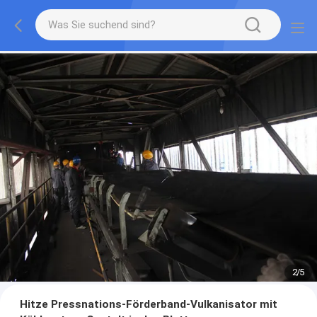
2
/
5
Hitze Pressnations-Förderband-Vulkanisator mit