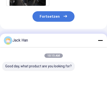
Fortsetzen
Empfohlene Produkte
Jack Han
10:15 AM
Good day, what product are you looking for?
Conveyor Belt
Automatic Control
Automatic Con
Vulcanizer for Belt
Box and Flexible
Box Conveyor B
Joint at
Silicone Heating
Vulcanizer Hi
Temperature Range
Element Conveyor
Strength Alu
of 0-200C and
Belting Splicer for
Alloy Pressure
Bestpreis
Bestpreis
Bestprei
Curing Temperature
Heavy-Duty
Material and C
of 145-199 Degree
Applications
at 145-199 De