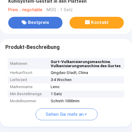
Kühlsystem-Gestalt in den Platteen
Preis：negotiable
MOQ：1 Satz
Bestpreis
Kontakt
Produkt-Beschreibung
,
Gurt-Vulkanisierungsmaschine
Markieren
Vulkanisierungsmaschine des Gurtes
Herkunftsort
Qingdao-Stadt, China
Lieferzeit
3-4 Wochen
Markenname
Leno
Min Bestellmenge
1 Satz
Modellnummer
Schnitt-1000mm
Sehen Sie mehr an