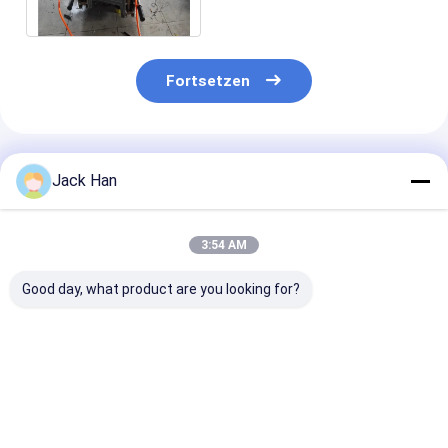
Wartungs-Gurt
Fortsetzen
Empfohlene Produkte
Jack Han
3:54 AM
Good day, what product are you looking for?
Elektrische
Gewebe-Falten-
Vielseitige tr
Gummivulkanisierungsmaschine
Band-Förderband-
Vulkanisierun
für Förderband-
Vulkanisierungspresse
Hochleistungs
kundengebundene
mit hellem
Gurt-verstärk
Größe
vorbildlichem
Maschine
Bestpreis
Bestpreis
Bestprei
Heizelement