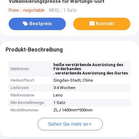
Vulkanisierungspresse für Wartungs-Gurt
Preis：negotiable
MOQ：1 Satz
Bestpreis
Kontakt
Produkt-Beschreibung
heiße verstärkende Ausrüstung des
Markieren
Förderbandes
,
verstärkende Ausrüstung des Gurtes
Herkunftsort
Qingdao-Stadt, China
Lieferzeit
3-4 Wochen
Markenname
Leno
Min Bestellmenge
1 Satz
Modellnummer
ZLJ 1400mm*500mm
Sehen Sie mehr an