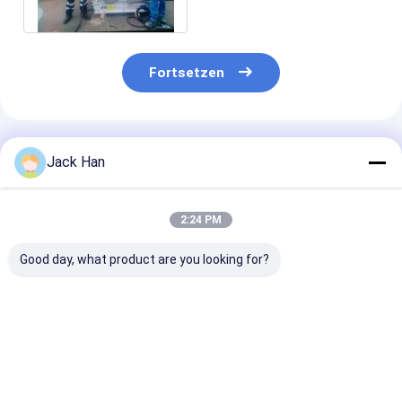
System
Fortsetzen
Empfohlene Produkte
Jack Han
2:24 PM
Good day, what product are you looking for?
Kontrollbox Größe
Einziges
Druckrahmen 
450x350x250
Bruttogewicht 30
Hochfestigkei
Förderband
Kilogramm
Aluminiumlegi
Vulkanierungsmaschine
Förderband
Förderband
mit Heizplatte Größe
Heißvulkanierungspresse
Vulkanisierun
Bestpreis
Bestpreis
Bestprei
900mm × 2200mm
Anpassbare
Anpassungsfä