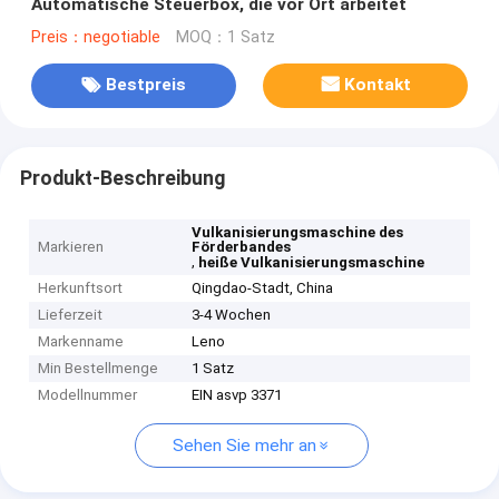
Automatische Steuerbox, die vor Ort arbeitet
Preis：negotiable
MOQ：1 Satz
Bestpreis
Kontakt
Produkt-Beschreibung
Vulkanisierungsmaschine des
Markieren
Förderbandes
,
heiße Vulkanisierungsmaschine
Herkunftsort
Qingdao-Stadt, China
Lieferzeit
3-4 Wochen
Markenname
Leno
Min Bestellmenge
1 Satz
Modellnummer
EIN asvp 3371
Sehen Sie mehr an