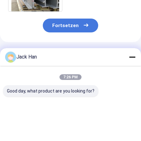
die vor Ort arbeitet
Fortsetzen
Empfohlene Produkte
Jack Han
7:26 PM
Good day, what product are you looking for?
Schnelle
Hochleistungsförderband-
Explosionssic
Gummiförderband-
Vulkanisierungsausrüstung
Förderband-
Vulkanisierungsmaschine/flexible
für Baumaterialien
Vulkanisierun
Förderband-
44" ×71“
eine Art einfa
schnürende
gründen
Bestpreis
Bestpreis
Bestprei
Maschine