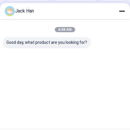
Jack Han
Startseite
Über uns
Kontakt
Desktop Site
Sitemap
Privacy Policy
Qualität
Förderband-Vulkanisator
China Fabrik.Copyright © 2025
6:08 AM
Qingdao Leno Industry Co.,Ltd. All Rights Reserved.
Good day, what product are you looking for?
Haus
Produkte
Über uns