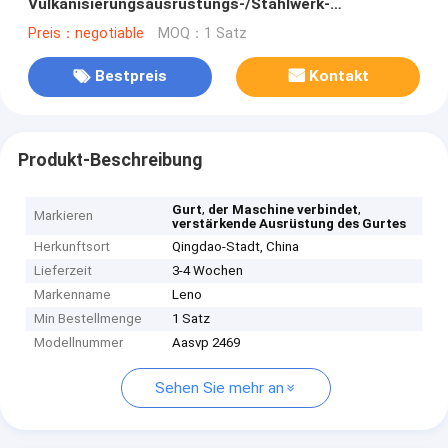
Vulkanisierungsausrüstungs-/Stahlwerk-
automatische Vulkanisierungsmaschine
Preis：negotiable
MOQ：1 Satz
Bestpreis
Kontakt
Produkt-Beschreibung
,
,
Gurt
der Maschine verbindet
Markieren
verstärkende Ausrüstung des Gurtes
Herkunftsort
Qingdao-Stadt, China
Lieferzeit
3-4 Wochen
Markenname
Leno
Min Bestellmenge
1 Satz
Modellnummer
Aasvp 2469
Sehen Sie mehr an