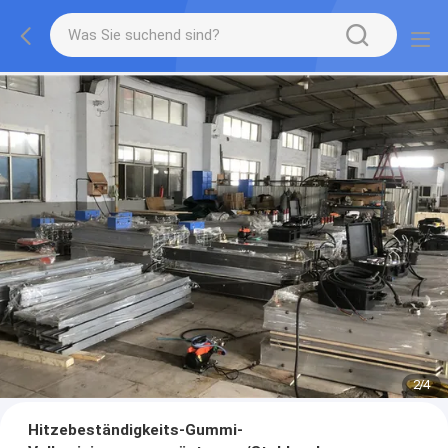
2
/
4
Hitzebeständigkeits-Gummi-