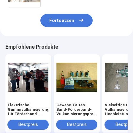
Fortsetzen
Empfohlene Produkte
Elektrische
Gewebe-Falten-
Vielseitige tr
Gummivulkanisierungsmaschine
Band-Förderband-
Vulkanisierun
für Förderband-
Vulkanisierungspresse
Hochleistungs
kundengebundene
mit hellem
Gurt-verstärk
Größe
vorbildlichem
Maschine
Bestpreis
Bestpreis
Bestprei
Heizelement