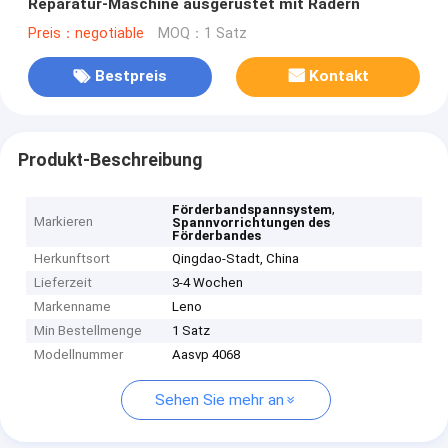
Reparatur-Maschine ausgerüstet mit Rädern
Preis：negotiable
MOQ：1 Satz
Bestpreis
Kontakt
Produkt-Beschreibung
,
Förderbandspannsystem
Markieren
Spannvorrichtungen des
Förderbandes
Herkunftsort
Qingdao-Stadt, China
Lieferzeit
3-4 Wochen
Markenname
Leno
Min Bestellmenge
1 Satz
Modellnummer
Aasvp 4068
Sehen Sie mehr an