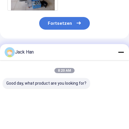
ausgerüstet mit Rädern
Fortsetzen
Empfohlene Produkte
Jack Han
8:20 AM
Good day, what product are you looking for?
Superaufklärer-
Leichtes
Gummiriemen-
Förderband-
Reparatur-Maschine
Spannsystem/dauerhaftes
mit hochfestem
Förderband-
Aluminiumlegierungs-
Reparatur-Set
Bestpreis
Bestpreis
Gestell