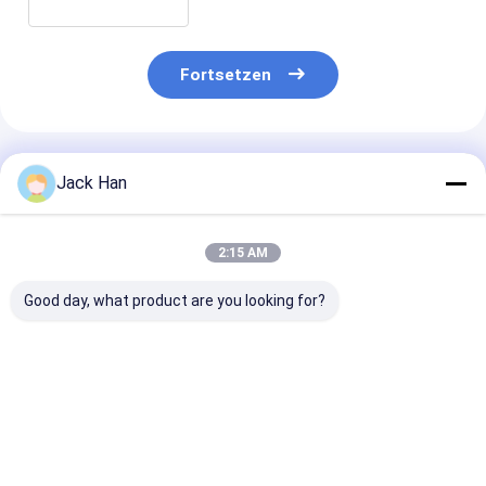
Vulkanisierungspresse
Fortsetzen
Empfohlene Produkte
Jack Han
2:15 AM
Good day, what product are you looking for?
Kontrollbox Größe
Einziges
Druckrahmen 
450x350x250
Bruttogewicht 30
Hochfestigkei
Förderband
Kilogramm
Aluminiumlegi
Vulkanierungsmaschine
Förderband
Förderband
mit Heizplatte Größe
Heißvulkanierungspresse
Vulkanisierun
Bestpreis
Bestpreis
Bestprei
900mm × 2200mm
Anpassbare
Anpassungsfä
und
Heizplattengröße
Heizplatte Gr