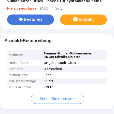
Vulkanisator-Druck-Tasche für hydraulische heiße
Vulkanisierungspresse
Preis：negotiable
MOQ：1 Satz
Bestpreis
Kontakt
Produkt-Beschreibung
,
Fonmar-Gürtel-Vulkanisierer
Markieren
36 Gürtelvulkanisierer
Herkunftsort
Qingdao-Stadt, China
Lieferzeit
3-4 Wochen
Markenname
Leno
Min Bestellmenge
1 Satz
Modellnummer
KOMP
Sehen Sie mehr an