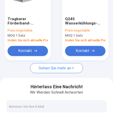
Fabrik-Ausflug
Qualitätskontrolle
Tragbarer
Q245
Förderband-
Wasserkühlungs-
Treten Sie mit uns in Verbindung
verstärkender
Gummi-
Preis:
negotiable
Preis:
negotiable
Ausrüstungs-
Vulkanisierungsausrüstu
MOQ:
1 Satz
MOQ:
1 Satz
schneller
Nachrichten
abkühlender Gurt, der
Holen Sie sich aktuelle Preis
Holen Sie sich aktuelle Preis
Maschine verbindet
Fordern Sie ein Zitat
Kontakt
Kontakt
Sehen Sie mehr an
Förderband-Vulkanisator
Vulkanisierungsmaschine des Förderbandes
Hinterlass Eine Nachricht
Wir Werden Schnell Antworten
Förderband-Vulkanisierungsausrüstung
Förderband-Vulkanisierungspresse