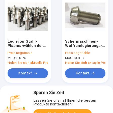
Legierter Stahl-
Schermaschinen-
Plasma-wählen der
Wolframlegierungs-
Drehkarbid-Kugel-
Karbid-Kugel-Zähne
Preis:
negotiable
Preis:
negotiable
Zahn-Schnitt
12mm 25mm
MOQ:
100 PC
MOQ:
100 PC
haltbares aus
Holen Sie sich aktuelle Preis
Holen Sie sich aktuelle Preis
Kontakt
Kontakt
Sparen Sie Zeit
Lassen Sie uns mit Ihnen die besten
Produkte kontaktieren.