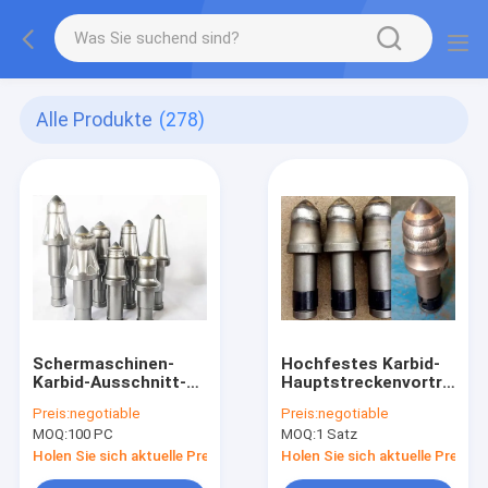
Alle Produkte
(278)
Schermaschinen-
Hochfestes Karbid-
Karbid-Ausschnitt-
Hauptstreckenvortriebs
Auswahl-Stückchen
wählen verfügbares
Preis:
negotiable
Preis:
negotiable
mit kupfernem
Stückchen Soem aus
MOQ:
100 PC
MOQ:
1 Satz
basiertem Lötmittel
und Fluss
Holen Sie sich aktuelle Preis
Holen Sie sich aktuelle Preis