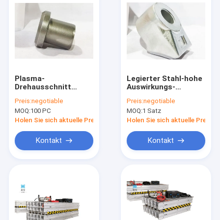
Plasma-
Legierter Stahl-hohe
Drehausschnitt
Auswirkungs-
wählen das Mit
Streckenvortriebsmaschi
Preis:
negotiable
Preis:
negotiable
Büschen bepflanzen
Auswahl-Stückchen-
MOQ:
100 PC
MOQ:
1 Satz
des Rost-Beweises
hohe Härte
für Schermaschinen-
Holen Sie sich aktuelle Preis
Holen Sie sich aktuelle Preis
Streckenvortriebsmaschine
aus
Kontakt
Kontakt
Haus
Produkte
Über uns