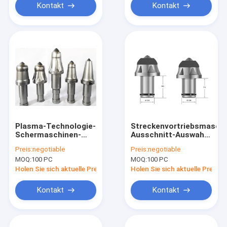
Kontakt
Kontakt
Plasma-Technologie-
Streckenvortriebsmaschi
Schermaschinen-
Ausschnitt-Auswahl-
Karbid-Kugel-Zähne
Stückchen-Karbid-
Preis:
negotiable
Preis:
negotiable
wählen Stückchen-
Kugel-Zähne CER-ISO
MOQ:
100 PC
MOQ:
100 PC
hohe Härte aus
SGS bescheinigte
Holen Sie sich aktuelle Preis
Holen Sie sich aktuelle Preis
Kontakt
Kontakt