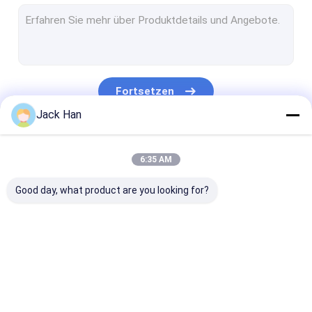
Förderband-Gelenk-Maschine
verstärkende Werkzeuge des Förderbandes
Gummiriemen-Reparatur-Maschine
Fortsetzen
Förderband-Spleiß-Komponente
Jack Han
Gurt-Vulkanisator-Druck-Tasche
Unsere Kategorien
6:35 AM
Karbid-Kugel-Zähne
Good day, what product are you looking for?
Förderband-
Vulkanisierungsmaschine
Förderband-
Vulkanisator
des Förderbandes
Vulkanisierun