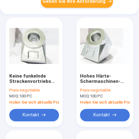
Geben Sie Ihre Anforderung
Keine funkelnde
Hohes Härte-
Streckenvortriebsmaschinen-
Schermaschinen-
Ausschnitt-Auswahl-
Ausschnitt-Karbid-
Preis:
negotiable
Preis:
negotiable
Basis-Plasma-
Kugel-Zahn-Plasma,
MOQ:
100 PC
MOQ:
100 PC
Beschichtung 92HRC
das kein Funkeln
beschichtet
Holen Sie sich aktuelle Preis
Holen Sie sich aktuelle Preis
Kontakt
Kontakt