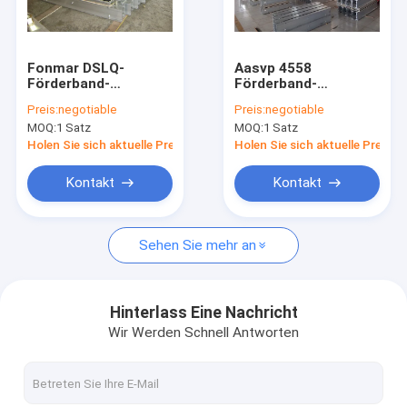
Fabrik-Ausflug
Qualitätskontrolle
Fonmar DSLQ-
Aasvp 4558
Förderband-
Förderband-
Treten Sie mit uns in Verbindung
Verbindungsmaschine
Vulkanisiermaschine
Preis:
negotiable
Preis:
negotiable
mit Pressdrucksack
mit automatischer
MOQ:
1 Satz
MOQ:
1 Satz
Steuerbox, die vor
Nachrichten
Ort arbeitet
Holen Sie sich aktuelle Preis
Holen Sie sich aktuelle Preis
Fordern Sie ein Zitat
Kontakt
Kontakt
Sehen Sie mehr an
Förderband-Vulkanisator
Vulkanisierungsmaschine des Förderbandes
Hinterlass Eine Nachricht
Wir Werden Schnell Antworten
Förderband-Vulkanisierungsausrüstung
Förderband-Vulkanisierungspresse