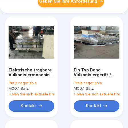
Geben Sie Ihre Anforderung
Elektrische tragbare
Ein Typ Band-
Vulkanisiermaschine
Vulkanisiergerät /
/ Gummirahmen-
Hochleistungs-
Preis:
negotiable
Preis:
negotiable
Förderband-
Förderband-
MOQ:
1 Satz
MOQ:
1 Satz
Vulkanisierer
Vulkanisierer
Holen Sie sich aktuelle Preis
Holen Sie sich aktuelle Preis
Kontakt
Kontakt