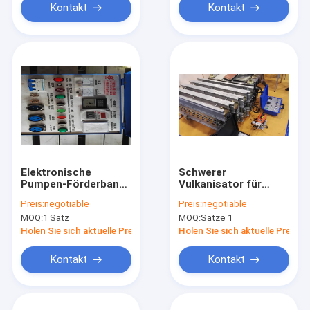
Kontakt
Kontakt
Elektronische
Schwerer
Pumpen-Förderband-
Vulkanisator für
Vulkanisierungspresse-
Sektionsförderbänder
Preis:
negotiable
Preis:
negotiable
Kühlsystem-Gestalt
mit E-Querträger
MOQ:
1 Satz
MOQ:
Sätze 1
in den Platteen
Holen Sie sich aktuelle Preis
Holen Sie sich aktuelle Preis
Kontakt
Kontakt