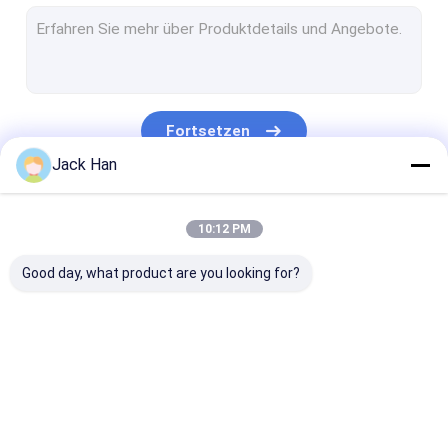
Förderband-Gelenk-Maschine
verstärkende Werkzeuge des Förderbandes
Gummiriemen-Reparatur-Maschine
Fortsetzen
Förderband-Spleiß-Komponente
Jack Han
Gurt-Vulkanisator-Druck-Tasche
Unsere Kategorien
10:12 PM
Karbid-Kugel-Zähne
Good day, what product are you looking for?
Förderband-
Vulkanisierungsmaschine
Förderband-
Vulkanisator
des Förderbandes
Vulkanisierun