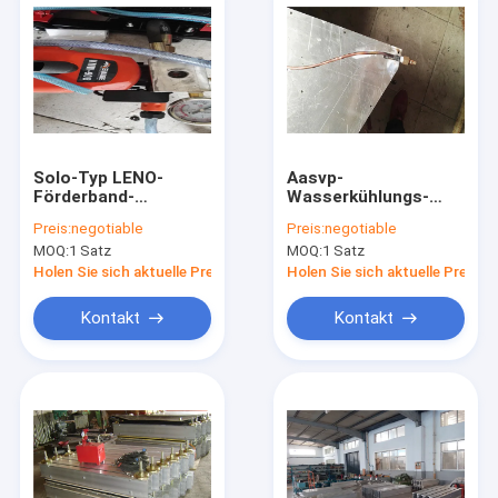
Solo-Typ LENO-
Aasvp-
Förderband-
Wasserkühlungs-
Vulkanisator, leichte
Förderband-
Preis:
negotiable
Preis:
negotiable
Heißspleißmaschine
Vulkanisierpresse
MOQ:
1 Satz
MOQ:
1 Satz
mit
Hochdruckstange
Holen Sie sich aktuelle Preis
Holen Sie sich aktuelle Preis
Kontakt
Kontakt
Haus
Produkte
Über uns