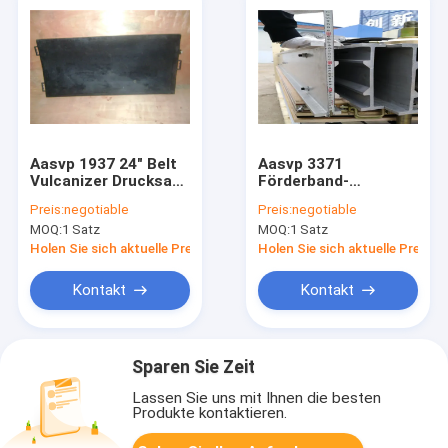
Aasvp 1937 24" Belt
Aasvp 3371
Vulcanizer Drucksack
Förderband-
zum Spleißen von
Vulkanisierausrüstung
Preis:
negotiable
Preis:
negotiable
Stoffen Ply Tape
Automatische
MOQ:
1 Satz
MOQ:
1 Satz
Tool Kit
Steuerbox, die vor
Ort arbeitet
Holen Sie sich aktuelle Preis
Holen Sie sich aktuelle Preis
Kontakt
Kontakt
Sparen Sie Zeit
Lassen Sie uns mit Ihnen die besten
Produkte kontaktieren.