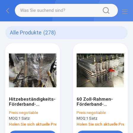
Alle Produkte
(278)
Hitzebeständigkeits-
60 Zoll-Rahmen-
Förderband-
Förderband-
Vulkanisierungsmaschine
Vulkanisierungspresse
Preis:
negotiable
Preis:
negotiable
für Metallurgie
mit Druck-Stange
MOQ:
1 Satz
MOQ:
1 Satz
830mm×1750mm
1620mm×500mm
Holen Sie sich aktuelle Preis
Holen Sie sich aktuelle Preis