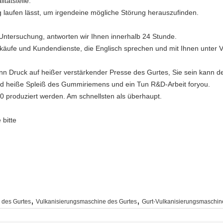
tätsteile.
g laufen lässt, um irgendeine mögliche Störung herauszufinden.
r Untersuchung, antworten wir Ihnen innerhalb 24 Stunde.
erkäufe und Kundendienste, die Englisch sprechen und mit Ihnen unter
ann Druck auf heißer verstärkender Presse des Gurtes, Sie sein kann d
irld heiße Spleiß des Gummiriemens und ein Tun R&D-Arbeit foryou.
0 produziert werden. Am schnellsten als überhaupt.
 bitte
,
,
 des Gurtes
Vulkanisierungsmaschine des Gurtes
Gurt-Vulkanisierungsmaschin