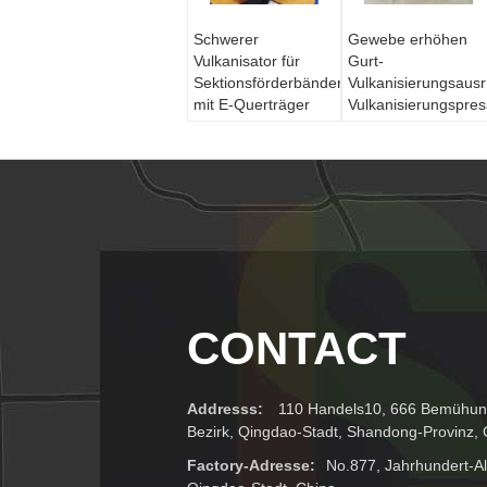
Schwerer
Gewebe erhöhen
Vulkanisator für
Gurt-
Sektionsförderbänder
Vulkanisierungsausr
mit E-Querträger
Vulkanisierungspres
Maschine
CONTACT
Addresss:
110 Handels10, 666 Bemühun
Bezirk, Qingdao-Stadt, Shandong-Provinz, 
Factory-Adresse:
No.877, Jahrhundert-Al