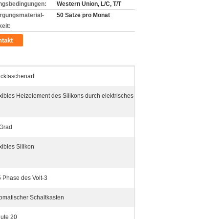
ngsbedingungen:
Western Union, L/C, T/T
rgungsmaterial-
50 Sätze pro Monat
eit:
takt
cktaschenart
xibles Heizelement des Silikons durch elektrisches
Grad
xibles Silikon
 Phase des Volt-3
omatischer Schaltkasten
ute 20