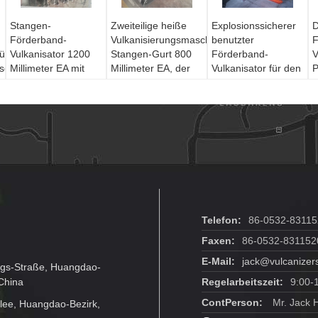
Stangen-
Zweiteilige heiße
Explosionssicherer
D
Förderband-
Vulkanisierungsmaschine,
benutzter
F
üstung/tragbare
Vulkanisator 1200
Stangen-Gurt 800
Förderband-
V
se-
Millimeter EA mit
Millimeter EA, der
Vulkanisator für den
P
automatisierten
Maschine verbindet
Gurt, der 1000
V
Schaltkästen
Millimeter verstärkt
Telefon:
86-0532-8311
Faxen:
86-0532-831152
E-Mail:
jack@vulcanizer
gs-Straße, Huangdao-
China
Regelarbeitszeit:
9:00-
ContPerson:
Mr. Jack 
lee, Huangdao-Bezirk,