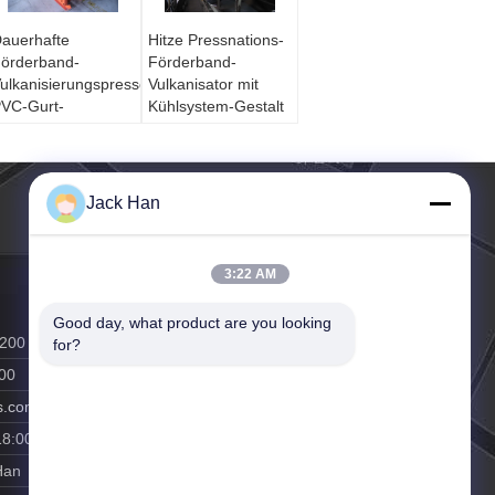
auerhafte
Hitze Pressnations-
örderband-
Förderband-
ulkanisierungspresse/vielseitige
Vulkanisator mit
VC-Gurt-
Kühlsystem-Gestalt
ulkanisierungsmaschine
in den Platteen
Jack Han
3:22 AM
Good day, what product are you looking 
5200
for?
00
s.com
18:00
Han