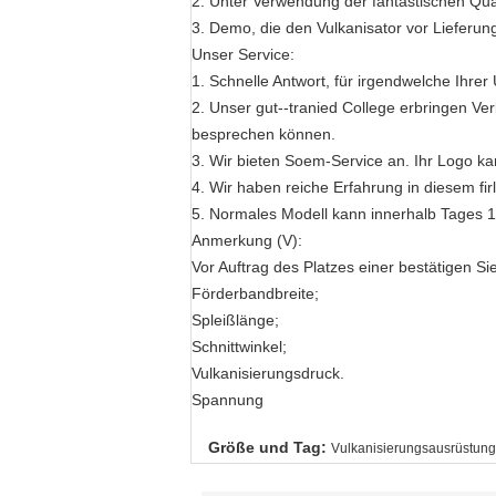
2. Unter Verwendung der fantastischen Quali
3. Demo, die den Vulkanisator vor Lieferun
Unser Service:
1. Schnelle Antwort, für irgendwelche Ihre
2. Unser gut--tranied College erbringen V
besprechen können.
3. Wir bieten Soem-Service an. Ihr Logo k
4. Wir haben reiche Erfahrung in diesem f
5. Normales Modell kann innerhalb Tages 1
Anmerkung (V):
Vor Auftrag des Platzes einer bestätigen Sie
Förderbandbreite;
Spleißlänge;
Schnittwinkel;
Vulkanisierungsdruck.
Spannung
Größe und Tag:
Vulkanisierungsausrüstung