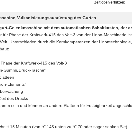
Zeit oben erhitzen:
aschine
Vulkanisierungsausrüstung des Gurtes
,
gurt-Gelenkmaschine mit dem automatischen Schaltkasten, der an
für Phase der Kraftwerk-415 des Volt-3 von der Linon-Maschinerie ist
Welt. Unterschieden durch die Kernkompetenzen der Linontechnologie, 
baut:
Phase der Kraftwerk-415 des Volt-3
inon-Gummi„Druck-Tasche“
platteen
ikon-Elements“
 Überwachung
Zeit des Drucks
gramm sein und können an andere Platteen für Ersteigbarkeit angesch
chnitt 15 Minuten (von ℃ 145 unten zu ℃ 70 oder sogar senken Sie)