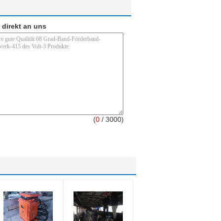
 direkt an uns
(
0
/ 3000)