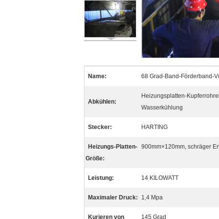
Name:
68 Grad-Band-Förderband-Vu
Heizungsplatten-Kupferrohre
Abkühlen:
Wasserkühlung
Stecker:
HARTING
Heizungs-Platten-
900mm×120mm, schräger En
Größe:
Leistung:
14 KILOWATT
Maximaler Druck:
1,4 Mpa
Kurieren von
145 Grad