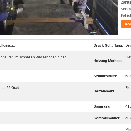
Zahlu
Verso
Fähigk
Kon
lkanisator
Druck-Schaffung:
Dru
inbauten im schnellen Wasser oder in der
Fle
Heizung-Methode:
Schnittwinkel:
68 
gel 22 Grad
Fle
Heizelement:
Spannung:
415
Kontrollmonitor:
aut
Min