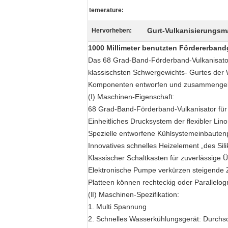
temerature:
Gurt-Vulkanisierungsm
Hervorheben:
1000 Millimeter benutzten Fördererband
Das 68 Grad-Band-Förderband-Vulkanisator 
klassischsten Schwergewichts- Gurtes der 
Komponenten entworfen und zusammenge
(Ⅰ) Maschinen-Eigenschaft:
68 Grad-Band-Förderband-Vulkanisator für 
Einheitliches Drucksystem der flexibler L
Spezielle entworfene Kühlsystemeinbauten
Innovatives schnelles Heizelement „des Sil
Klassischer Schaltkasten für zuverlässige
Elektronische Pumpe verkürzen steigende 
Platteen können rechteckig oder Parallelo
(Ⅱ) Maschinen-Spezifikation:
1. Multi Spannung
2. Schnelles Wasserkühlungsgerät: Durchs