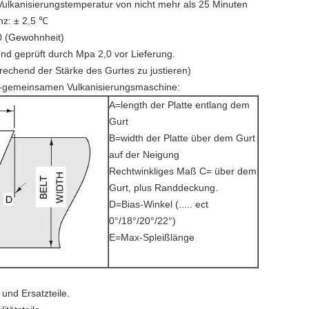
lkanisierungstemperatur von nicht mehr als 25 Minuten
nz: ± 2,5 ℃
00 (Gewohnheit)
und geprüft durch Mpa 2,0 vor Lieferung.
rechend der Stärke des Gurtes zu justieren)
urt-gemeinsamen Vulkanisierungsmaschine:
A=length der Platte entlang dem
Gurt
B=width der Platte über dem Gurt
auf der Neigung
Rechtwinkliges Maß C= über dem
Gurt, plus Randdeckung.
D=Bias-Winkel (..... ect
0°/18°/20°/22°)
E=Max-Spleißlänge
und Ersatzteile.