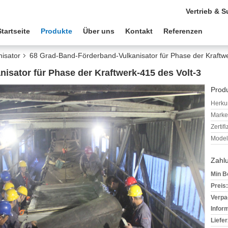
Vertrieb & S
Startseite
Produkte
Über uns
Kontakt
Referenzen
isator
68 Grad-Band-Förderband-Vulkanisator für Phase der Kraftwe
isator für Phase der Kraftwerk-415 des Volt-3
Produ
Herkun
Mark
Zertif
Model
Zahl
Min B
Preis:
Verpa
Infor
Liefer