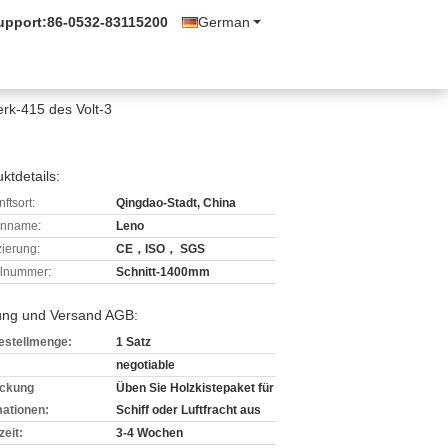
upport:
86-0532-83115200
German
rk-415 des Volt-3
ktdetails:
ftsort:
Qingdao-Stadt, China
enname:
Leno
izierung:
CE，ISO， SGS
lnummer:
Schnitt-1400mm
ung und Versand AGB:
estellmenge:
1 Satz
negotiable
ckung
Üben Sie Holzkistepaket für
mationen:
Schiff oder Luftfracht aus
zeit:
3-4 Wochen